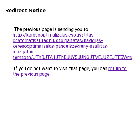
Redirect Notice
The previous page is sending you to
http://keresooptimalizalas.csotisztitas-
csatornatisztitas.hu/szolgaltatas/havidijas-
keresooptimalizalas-pancelszekreny-szallitas-
mozgatas-
temaban/JThBJTA1JThBJUY5JUNGJTVEJUZEJTE5Wmsl
If you do not want to visit that page, you can
return to
the previous page
.