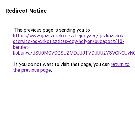
Redirect Notice
The previous page is sending you to
https://www.gazszerelo.dev/bejegyzes/gazkazanok-
szervize-es-cirkotisztitas-egy-helyen/budapest/10-
kerulet-
kobanya/dSU0MCVCQSU2MDJJJTVDJUU2VSVCNCUyNC
If you do not want to visit that page, you can
return to
the previous page
.