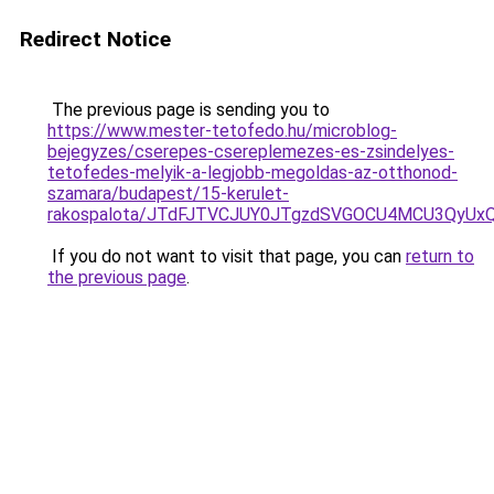
Redirect Notice
The previous page is sending you to
https://www.mester-tetofedo.hu/microblog-
bejegyzes/cserepes-csereplemezes-es-zsindelyes-
tetofedes-melyik-a-legjobb-megoldas-az-otthonod-
szamara/budapest/15-kerulet-
rakospalota/JTdFJTVCJUY0JTgzdSVGOCU4MCU3QyU
If you do not want to visit that page, you can
return to
the previous page
.